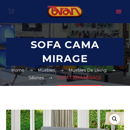
SOFA CAMA
MIRAGE
Home
Muebles
Muebles De Living
Sillones
SOFA CAMA MIRAGE