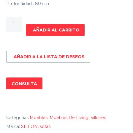
Profundidad : 80 cm
sofa
3
AÑADIR AL CARRITO
cpos
durban
cantidad
AÑADIR A LA LISTA DE DESEOS
CONSULTA
Categorias
Muebles
,
Muebles De Living
,
Sillones
Marca:
SILLON
,
sofas