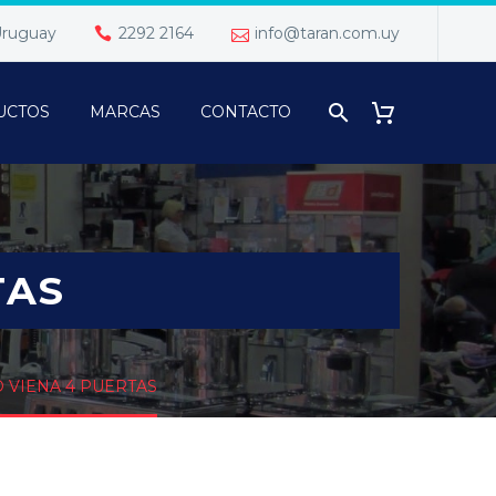
 Uruguay
2292 2164
info@taran.com.uy
UCTOS
MARCAS
CONTACTO
TAS
 VIENA 4 PUERTAS