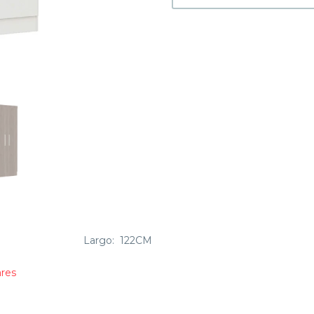
83CM
Largo:
122CM
ares