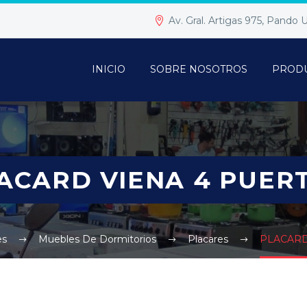
Av. Gral. Artigas 975, Pando
INICIO
SOBRE NOSOTROS
PROD
ACARD VIENA 4 PUER
es
Muebles De Dormitorios
Placares
PLACARD