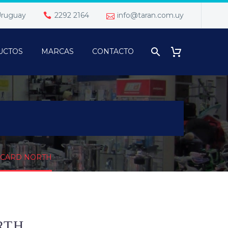
 Uruguay
2292 2164
info@taran.com.uy
UCTOS
MARCAS
CONTACTO
ACARD NORTH
RTH