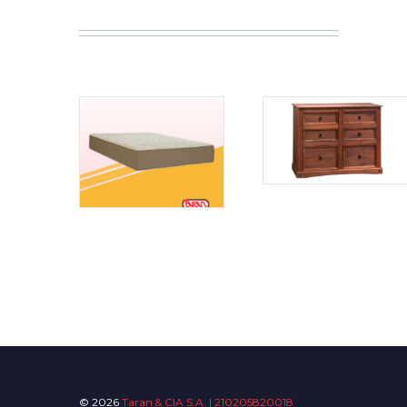
© 2026
Taran & CIA S.A. | 210205820018