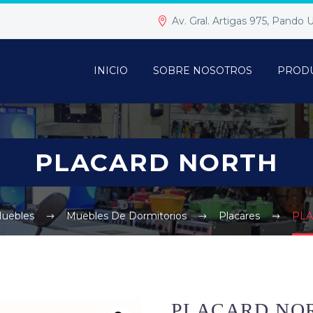
Av. Gral. Artigas 975, Pando
INICIO
SOBRE NOSOTROS
PROD
PLACARD NORTH
uebles
Muebles De Dormitorios
Placares
PL
PLACARD NO