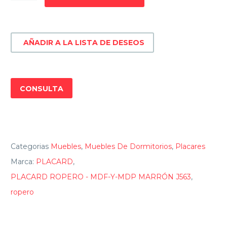
-
MDF-
Y-
AÑADIR A LA LISTA DE DESEOS
MDP
MARRÓN
J563
cantidad
CONSULTA
Categorias
Muebles
,
Muebles De Dormitorios
,
Placares
Marca:
PLACARD
,
PLACARD ROPERO - MDF-Y-MDP MARRÓN J563
,
ropero