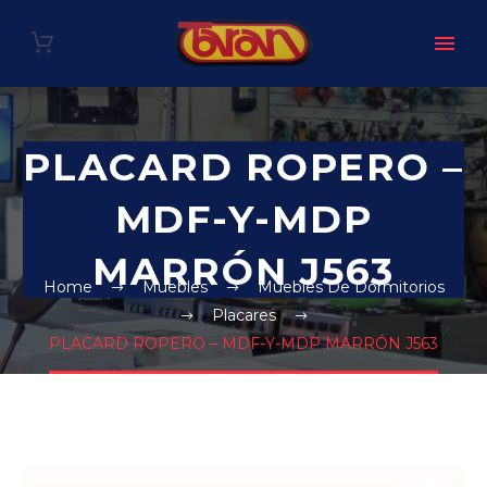
PLACARD ROPERO –
MDF-Y-MDP
MARRÓN J563
Home
Muebles
Muebles De Dormitorios
Placares
PLACARD ROPERO – MDF-Y-MDP MARRÓN J563