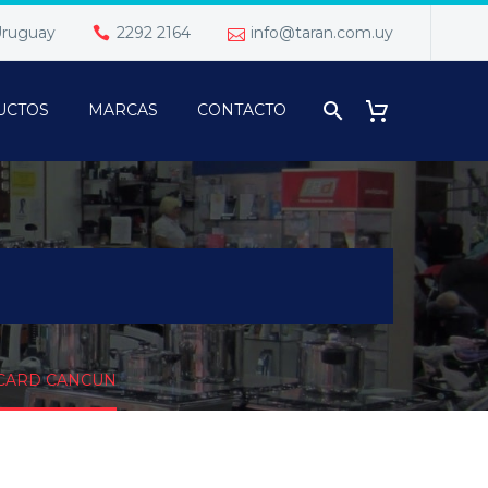
 Uruguay
2292 2164
info@taran.com.uy
UCTOS
MARCAS
CONTACTO
CARD CANCUN