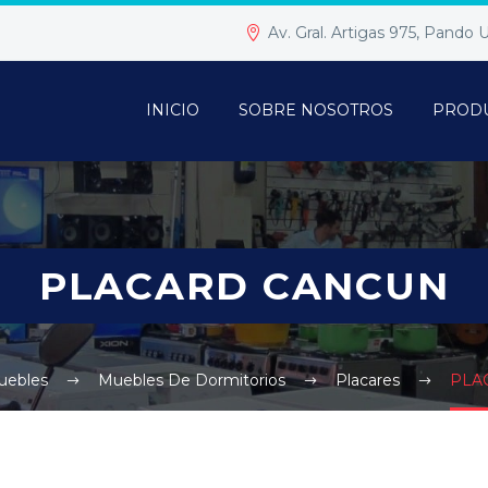
Av. Gral. Artigas 975, Pando
INICIO
SOBRE NOSOTROS
PROD
PLACARD CANCUN
uebles
Muebles De Dormitorios
Placares
PLA