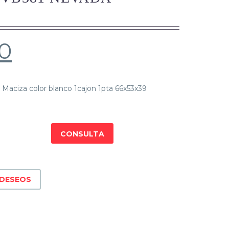
0
aciza color blanco 1cajon 1pta 66x53x39
CONSULTA
 DESEOS