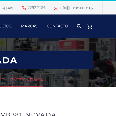
 Uruguay
2292 2164
info@taran.com.uy
UCTOS
MARCAS
CONTACTO
ADA
DE LUZ VB381 NEVADA
 VB381 NEVADA