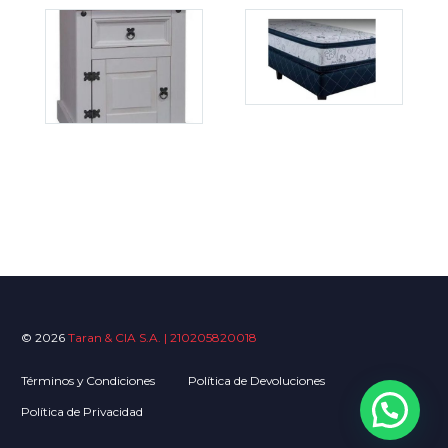
© 2026
Taran & CIA S.A. | 210205820018
Términos y Condiciones
Política de Devoluciones
Política de Privacidad