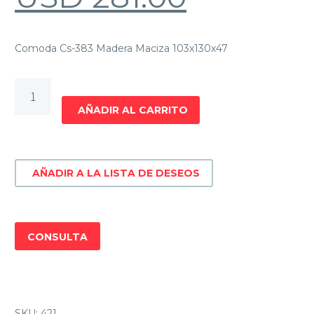
Comoda Cs-383 Madera Maciza 103x130x47
Comoda
Cs-
AÑADIR AL CARRITO
383
Madera
maciza
AÑADIR A LA LISTA DE DESEOS
cantidad
CONSULTA
SKU:
421