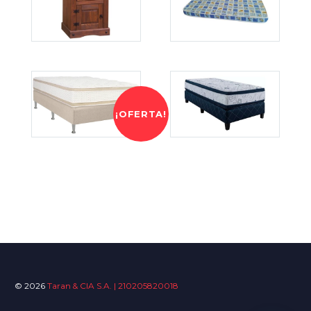
¡OFERTA!
© 2026
Taran & CIA S.A. | 210205820018