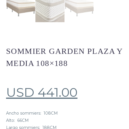
SOMMIER GARDEN PLAZA Y
MEDIA 108×188
USD
441.00
Ancho sommiers:
108CM
Alto:
66
CM
Largo sommiers:
188CM