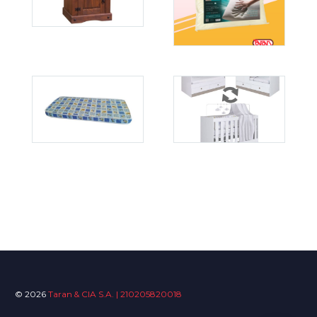
© 2026
Taran & CIA S.A. | 210205820018