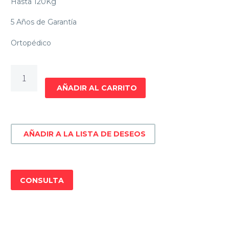
Hasta 120Kg
5 Años de Garantía
Ortopédico
Sommier
Divino
AÑADIR AL CARRITO
2
Plazas
garden
AÑADIR A LA LISTA DE DESEOS
cantidad
CONSULTA