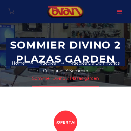
SOMMIER DIVINO 2
PLAZAS GARDEN
Home
Muebles
Muebles De Dormitorios
Colchones Y Sommier
Sommier Divino 2 Plazas garden
¡OFERTA!