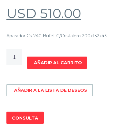
USD
510.00
Aparador Cs-240 Bufet C/Cristalero 200x132x43
Aparador
Cs-
AÑADIR AL CARRITO
240
Bufet
c/cristalero
AÑADIR A LA LISTA DE DESEOS
cantidad
CONSULTA