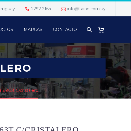
 Uruguay
2292 2164
info@taran.com.uy
UCTOS
MARCAS
CONTACTO
ALERO
 8963t C/cristalero
63T C/CRISTALERO