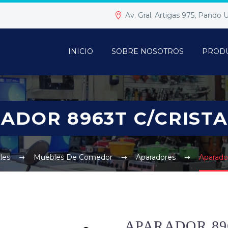
Av. Gral. Artigas 975, Pando
INICIO
SOBRE NOSOTROS
PROD
ADOR 8963T C/CRIST
les
Muebles De Comedor
Aparadores
Aparador
APARADOR 89