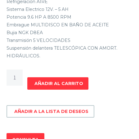
Refrigeración AIRE
Sistema Electrico 12V. – 5 AH
Potencia 9.6 HP A 8500 RPM
Embrague MULTIDISCO EN BAÑO DE ACEITE
Bujia NGK D8EA
Transmisión 5 VELOCIDADES
Suspensión delantera TELESCÓPICA CON AMORT.
HIDRÁULICOS.
Moto
De
AÑADIR AL CARRITO
Calle
Yumbo
Modelo
AÑADIR A LA LISTA DE DESEOS
GS
125
II
cantidad