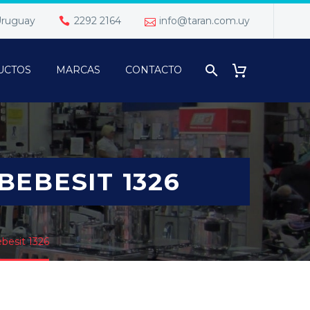
 Uruguay
2292 2164
info@taran.com.uy
UCTOS
MARCAS
CONTACTO
BEBESIT 1326
ebesit 1326