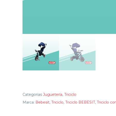
Categorias
Juguetería
,
Triciclo
Marca:
Bebesit
,
Triciclo
,
Triciclo BEBESIT
,
Triciclo con