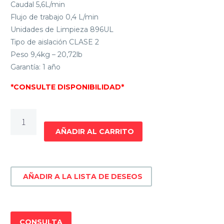
Caudal 5,6L/min
Flujo de trabajo 0,4 L/min
Unidades de Limpieza 896UL
Tipo de aislación CLASE 2
Peso 9,4kg – 20,72lb
Garantía: 1 año
*CONSULTE DISPONIBILIDAD*
HIDROLAVADORA
160BAR
AÑADIR AL CARRITO
1800W"
FOREST
&
AÑADIR A LA LISTA DE DESEOS
GARDEN
H7160RM/220
cantidad
CONSULTA