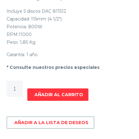
Incluye 5 discos DAC 811512
Capacidad: 115mm (4 1/2″)
Potencia: 800W
RPM:11000
Peso: 1,85 Kg
Garantía: 1 año
* Consulte nuestros precios especiales
AMOLADORA
ANGULAR
AÑADIR AL CARRITO
GLADIATOR
AA615-
5-
AÑADIR A LA LISTA DE DESEOS
220
PLUS
cantidad