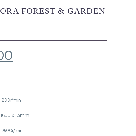
ORA FOREST & GARDEN
00
) 200r/min
: 1600 x 1,5mm
 9500r/min