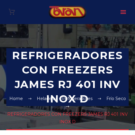
REFRIGERADORES
CON FREEZERS
JAMES RJ 401 INV
INOX D
Home
Heladeras - Refrigeradores
Frío Seco
REFRIGERADORES CON FREEZERS JAMES RJ 401 INV
INOX D