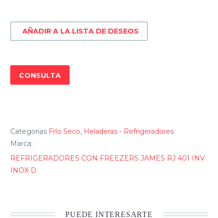
JAMES
RJ
AÑADIR A LA LISTA DE DESEOS
401
INV
INOX
D
CONSULTA
cantidad
Categorias
Frío Seco
,
Heladeras - Refrigeradores
Marca:
REFRIGERADORES CON FREEZERS JAMES RJ 401 INV
INOX D
PUEDE INTERESARTE