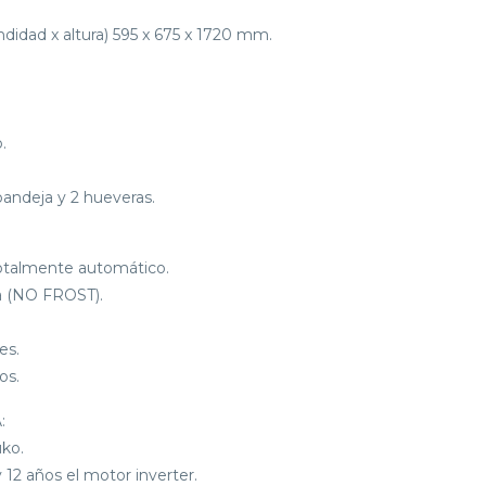
didad x altura) 595 x 675 x 1720 mm.
.
bandeja y 2 hueveras.
:
otalmente automático.
ha (NO FROST).
es.
os.
:
uko.
y 12 años el motor inverter.