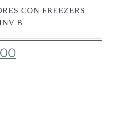
RES CON FREEZERS
 INV B
.00