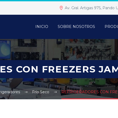
Av. Gral. Artigas 975, Pando
INICIO
SOBRE NOSOTROS
PROD
S CON FREEZERS JAME
rigeradores
Frío Seco
REFRIGERADORES CON FREE