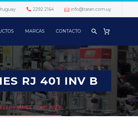
 Uruguay
2292 2164
info@taran.com.uy
UCTOS
MARCAS
CONTACTO
S RJ 401 INV B
ZERS JAMES RJ 401 INV B