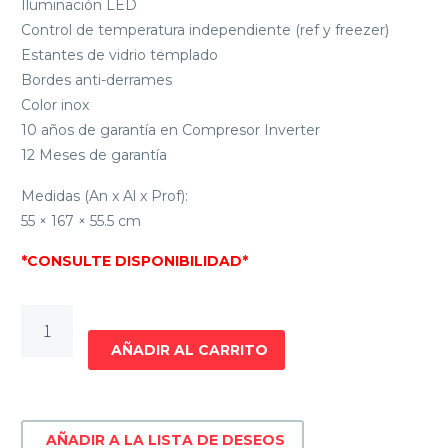
Iluminación LED
Control de temperatura independiente (ref y freezer)
Estantes de vidrio templado
Bordes anti-derrames
Color inox
10 años de garantía en Compresor Inverter
12 Meses de garantía
Medidas (An x Al x Prof):
55 × 167 × 55.5 cm
*CONSULTE DISPONIBILIDAD*
REFRIGERADOR
FRÍO
AÑADIR AL CARRITO
SECO
CON
DISPENSADOR
AÑADIR A LA LISTA DE DESEOS
INVERTER