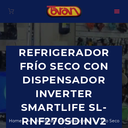
REFRIGERADOR
FRÍO SECO CON
DISPENSADOR
INVERTER
SMARTLIFE SL-
RNF270SDINV2
Home
Heladeras - Refrigeradores
Frío Seco