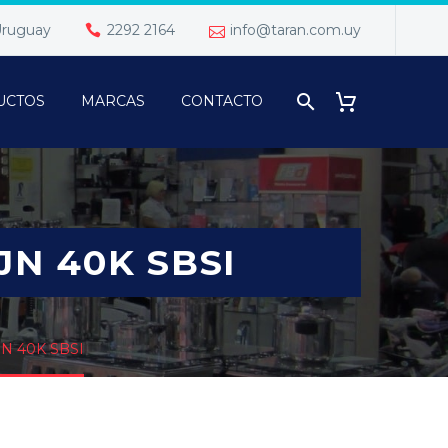
 Uruguay
2292 2164
info@taran.com.uy
UCTOS
MARCAS
CONTACTO
JN 40K SBSI
N 40K SBSI