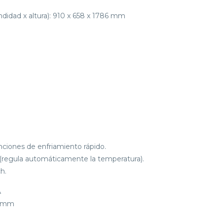
didad x altura): 910 x 658 x 1786 mm
nciones de enfriamiento rápido.
al (regula automáticamente la temperatura).
h.
A
0 mm