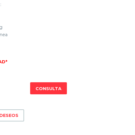
:
Kg
ínea
AD*
CONSULTA
 DESEOS