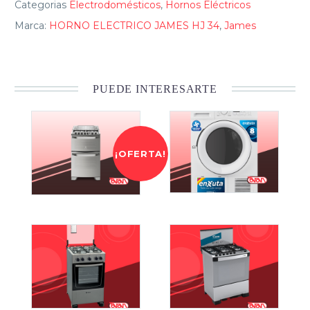
Categorias
Electrodomésticos
,
Hornos Eléctricos
Marca:
HORNO ELECTRICO JAMES HJ 34
,
James
PUEDE INTERESARTE
¡OFERTA!