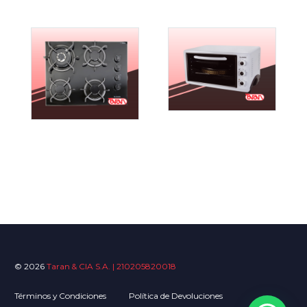
© 2026
Taran & CIA S.A. | 210205820018
Términos y Condiciones
Política de Devoluciones