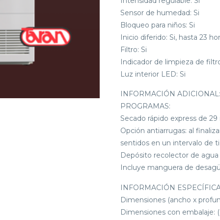
Intensidad regulable: Si
Sensor de humedad: Si
Bloqueo para niños: Si
Inicio diferido: Si, hasta 23 ho
Filtro: Si
Indicador de limpieza de filtro
Luz interior LED: Si
INFORMACIÓN ADICIONAL
PROGRAMAS:
Secado rápido express de 29
Opción antiarrugas: al finaliz
sentidos en un intervalo de t
Depósito recolector de agua (
Incluye manguera de desagüe
INFORMACIÓN ESPECÍFICA
Dimensiones (ancho x profund
Dimensiones con embalaje: (a