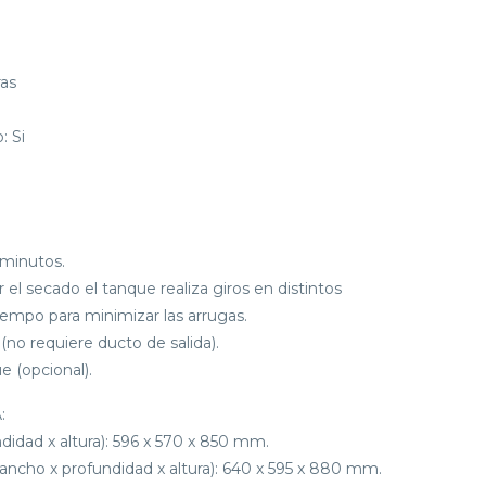
ras
: Si
:
 minutos.
ar el secado el tanque realiza giros en distintos
iempo para minimizar las arrugas.
no requiere ducto de salida).
 (opcional).
:
idad x altura): 596 x 570 x 850 mm.
ncho x profundidad x altura): 640 x 595 x 880 mm.