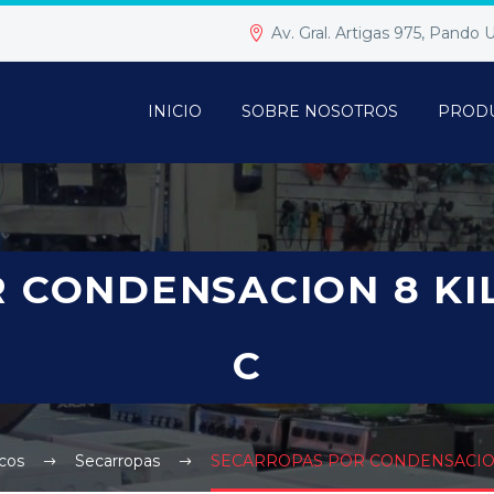
Av. Gral. Artigas 975, Pando
INICIO
SOBRE NOSOTROS
PROD
 CONDENSACION 8 KIL
C
cos
Secarropas
SECARROPAS POR CONDENSACION 