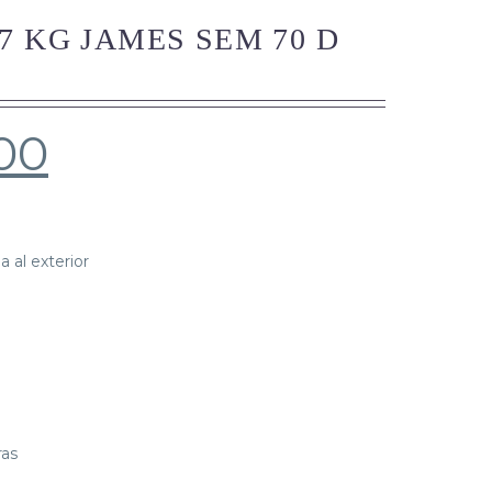
7 KG JAMES SEM 70 D
00
 al exterior
ras