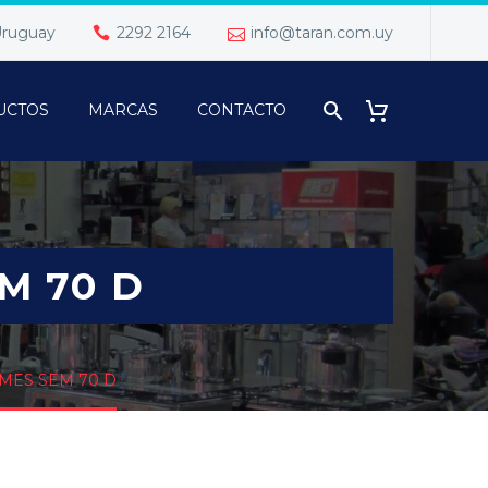
 Uruguay
2292 2164
info@taran.com.uy
UCTOS
MARCAS
CONTACTO
M 70 D
MES SEM 70 D