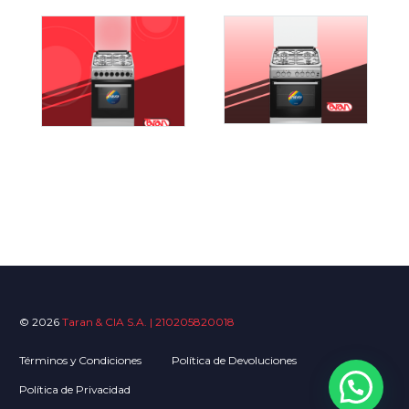
© 2026
Taran & CIA S.A. | 210205820018
Términos y Condiciones
Política de Devoluciones
Política de Privacidad