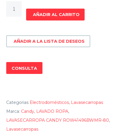
LAVASECARROPA
CANDY
AÑADIR AL CARRITO
ROW41496BWMR-
80
cantidad
AÑADIR A LA LISTA DE DESEOS
CONSULTA
Categorias
Electrodomésticos
,
Lavasecarropas
Marca:
Candy
,
LAVADO ROPA
,
LAVASECARROPA CANDY ROW41496BWMR-80
,
Lavasecarropas