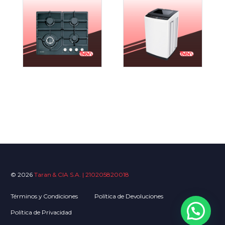
© 2026
Taran & CIA S.A. | 210205820018
Términos y Condiciones
Política de Devoluciones
Política de Privacidad