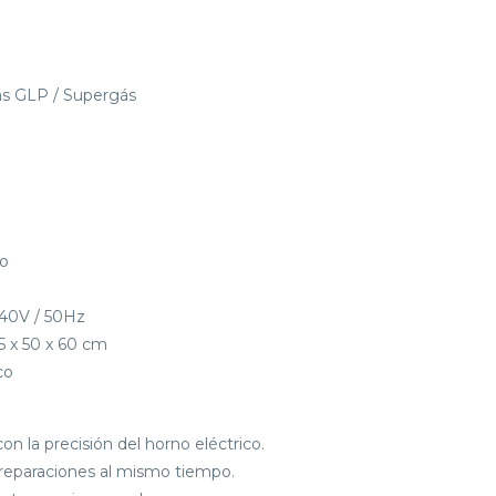
as GLP / Supergás
do
240V / 50Hz
 x 50 x 60 cm
co
on la precisión del horno eléctrico.
preparaciones al mismo tiempo.