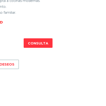
apta a cocinas modernas.
nto.
o familiar.
AD
CONSULTA
 DESEOS