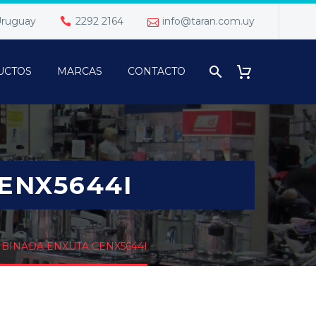
 Uruguay
2292 2164
info@taran.com.uy
UCTOS
MARCAS
CONTACTO
ENX5644I
BINADA ENXUTA CENX5644I