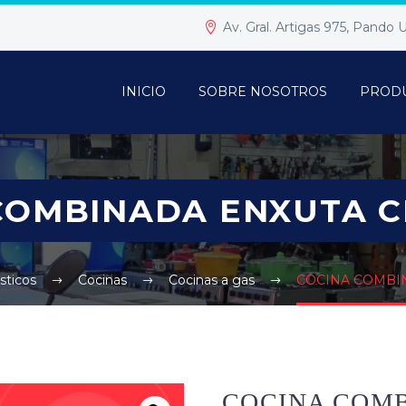
Av. Gral. Artigas 975, Pando
INICIO
SOBRE NOSOTROS
PROD
COMBINADA ENXUTA C
sticos
Cocinas
Cocinas a gas
COCINA COMBIN
COCINA COM