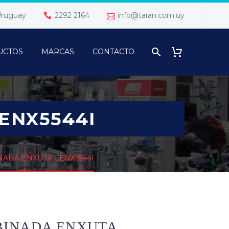
 Uruguay
2292 2164
info@taran.com.uy
UCTOS
MARCAS
CONTACTO
ENX5544I
ADA ENXUTA CENX5544I
BINADA ENXUTA