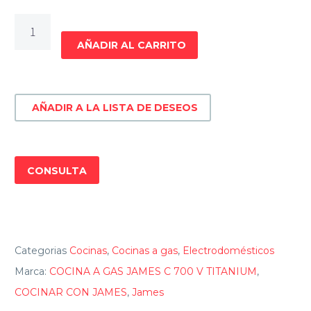
COCINA
A
AÑADIR AL CARRITO
GAS
JAMES
C
AÑADIR A LA LISTA DE DESEOS
700
V
TITANIUM
cantidad
CONSULTA
Categorias
Cocinas
,
Cocinas a gas
,
Electrodomésticos
Marca:
COCINA A GAS JAMES C 700 V TITANIUM
,
COCINAR CON JAMES
,
James