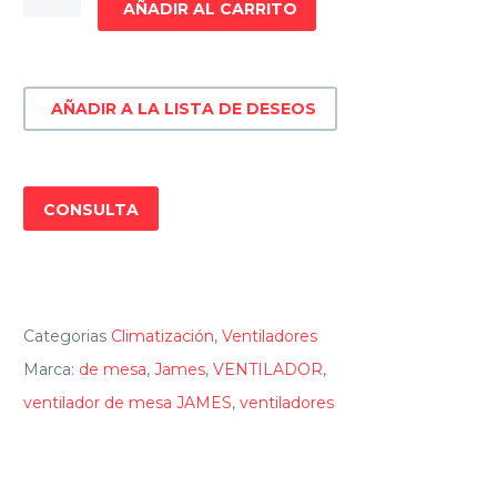
AÑADIR AL CARRITO
MESA
JAMES
VMJ
AÑADIR A LA LISTA DE DESEOS
9A
cantidad
CONSULTA
Categorias
Climatización
,
Ventiladores
Marca:
de mesa
,
James
,
VENTILADOR
,
ventilador de mesa JAMES
,
ventiladores