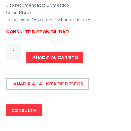
Uso recomendado: Doméstico
Color: Blanco
Instalación: Debajo de la sábana ajustable
CONSULTE DISPONIBILIDAD
CALIENTA
CAMA
AÑADIR AL CARRITO
2
PLAZAS
DIGITAL
AÑADIR A LA LISTA DE DESEOS
TEM
T1GCCDT2P1103
cantidad
CONSULTA