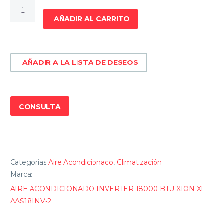
AIRE
ACONDICIONADO
AÑADIR AL CARRITO
INVERTER
18000
BTU
AÑADIR A LA LISTA DE DESEOS
XION
XI-
AAS18INV-
2
CONSULTA
cantidad
Categorias
Aire Acondicionado
,
Climatización
Marca:
AIRE ACONDICIONADO INVERTER 18000 BTU XION XI-
AAS18INV-2