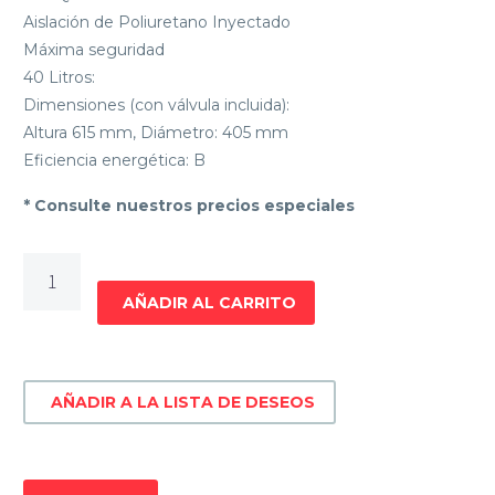
Aislación de Poliuretano Inyectado
Máxima seguridad
40 Litros:
Dimensiones (con válvula incluida):
Altura 615 mm, Diámetro: 405 mm
Eficiencia energética: B
* Consulte nuestros precios especiales
TERMOTANQUE
DE
AÑADIR AL CARRITO
COBRE
JAMES
CILINDRICA
AÑADIR A LA LISTA DE DESEOS
40
LITROS
cantidad