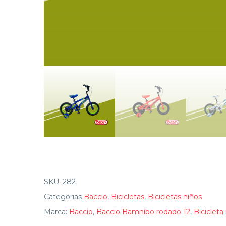
SKU:
282
Categorias
Baccio
,
Bicicletas
,
Bicicletas niños
Marca:
Baccio
,
Baccio Bamnibo rodado 12
,
Biciclet