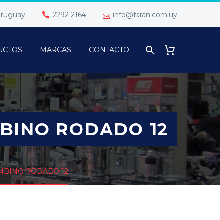
 Uruguay
2292 2164
info@taran.com.uy
UCTOS
MARCAS
CONTACTO
MBINO RODADO 12
AMBINO RODADO 12