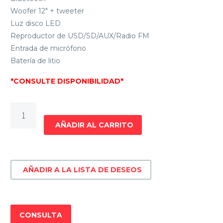
Woofer 12″ + tweeter
Luz disco LED
Reproductor de USD/SD/AUX/Radio FM
Entrada de micrófono
Batería de litio
*CONSULTE DISPONIBILIDAD*
PARLANTE
ACTIVO
AÑADIR AL CARRITO
12"
RECARGABLE
XION
AÑADIR A LA LISTA DE DESEOS
XI-
SD114
cantidad
CONSULTA