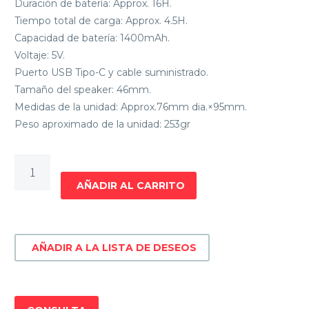
Duración de batería: Approx. 16H.
Tiempo total de carga: Approx. 4.5H.
Capacidad de batería: 1400mAh.
Voltaje: 5V.
Puerto USB Tipo-C y cable suministrado.
Tamaño del speaker: 46mm.
Medidas de la unidad: Approx.76mm dia.×95mm.
Peso aproximado de la unidad: 253gr
PARLANTE
PORTATIL
AÑADIR AL CARRITO
SONY
SRS-
XB13
AÑADIR A LA LISTA DE DESEOS
cantidad