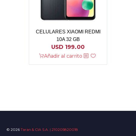
CELULARES XIAOMI REDMI
10A 32 GB
USD
199.00
Añadir al carrito
© 2026
Taran & CIA S.A. | 210205820018