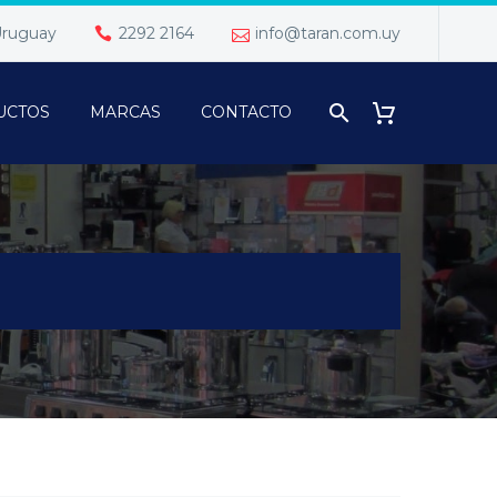
 Uruguay
2292 2164
info@taran.com.uy
UCTOS
MARCAS
CONTACTO