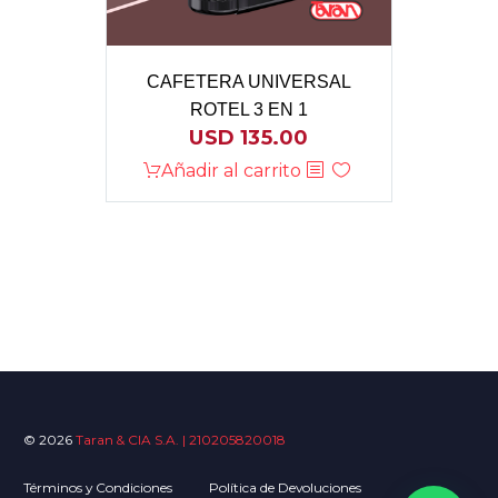
CAFETERA UNIVERSAL
ROTEL 3 EN 1
USD
135.00
Añadir al carrito
© 2026
Taran & CIA S.A. | 210205820018
Términos y Condiciones
Política de Devoluciones