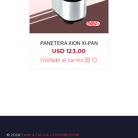
PANETERA XION XI-PAN
USD
123.00
Añadir al carrito
© 2026
Taran & CIA S.A. | 210205820018