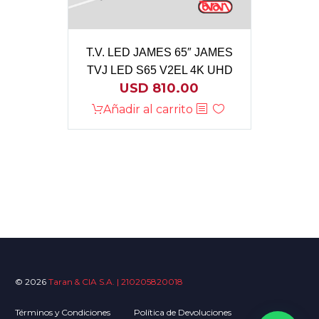
T.V. LED JAMES 65″ JAMES
TVJ LED S65 V2EL 4K UHD
USD
810.00
Añadir al carrito
© 2026
Taran & CIA S.A. | 210205820018
Términos y Condiciones
Política de Devoluciones