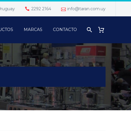
 Uruguay
2292 2164
info@taran.com.uy
UCTOS
MARCAS
CONTACTO