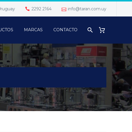
 Uruguay
2292 2164
info@taran.com.uy
UCTOS
MARCAS
CONTACTO