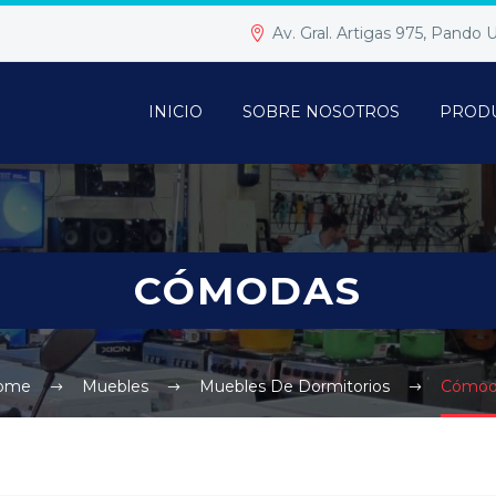
Av. Gral. Artigas 975, Pando
INICIO
SOBRE NOSOTROS
PROD
CÓMODAS
ome
Muebles
Muebles De Dormitorios
Cómod