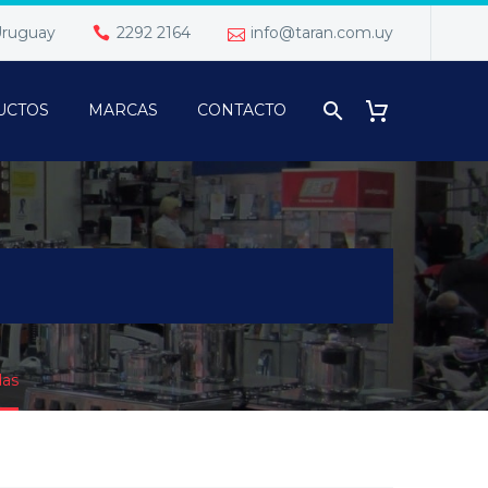
 Uruguay
2292 2164
info@taran.com.uy
UCTOS
MARCAS
CONTACTO
as