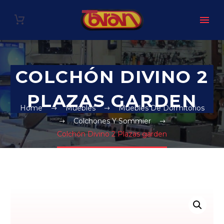
COLCHÓN DIVINO 2
PLAZAS GARDEN
Home
Muebles
Muebles De Dormitorios
Colchones Y Sommier
Colchón Divino 2 Plazas garden