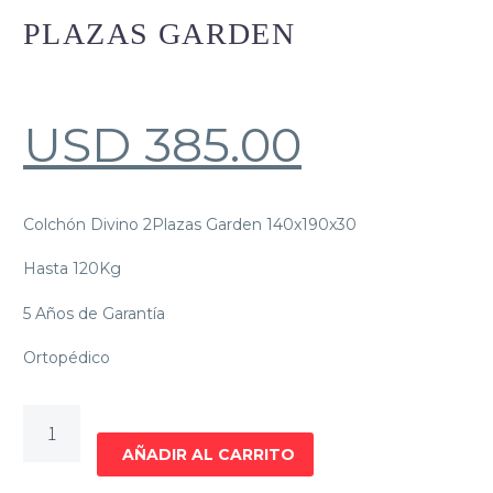
PLAZAS GARDEN
USD
385.00
Colchón Divino 2Plazas Garden 140x190x30
Hasta 120Kg
5 Años de Garantía
Ortopédico
Colchón
Divino
AÑADIR AL CARRITO
2