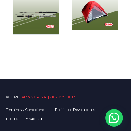
© 2026
Taran & CIA S.A. | 210205820018
Términos y Condiciones
Política de Devoluciones
Política de Privacidad