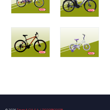
© 2026
Taran & CIA S.A. | 210205820018