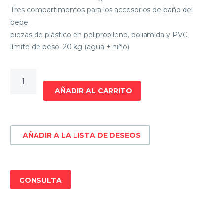
Tres compartimentos para los accesorios de baño del
bebe.
piezas de plástico en polipropileno, poliamida y PVC.
límite de peso: 20 kg (agua + niño)
CATRE
DE
AÑADIR AL CARRITO
BAÑO
BEBESIT
Shower
AÑADIR A LA LISTA DE DESEOS
REF
1617
cantidad
CONSULTA