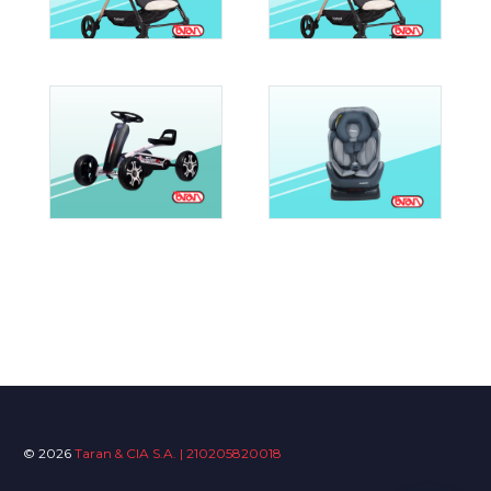
© 2026
Taran & CIA S.A. | 210205820018