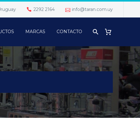
 Uruguay
2292 2164
info@taran.com.uy
UCTOS
MARCAS
CONTACTO
D