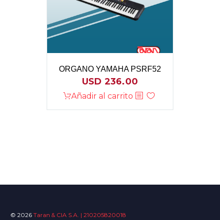
ORGANO YAMAHA PSRF52
USD
236.00
Añadir al carrito
© 2026
Taran & CIA S.A. | 210205820018